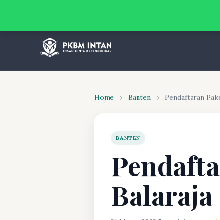
Home
›
Banten
›
Pendaftaran Pak
BANTEN
Pendafta
Balaraja