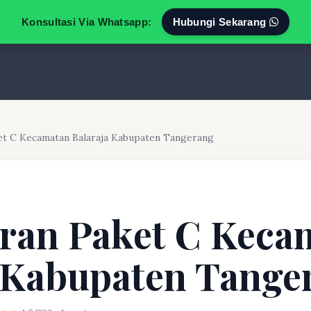
Konsultasi Via Whatsapp:
Hubungi Sekarang
et C Kecamatan Balaraja Kabupaten Tangerang
ran Paket C Keca
 Kabupaten Tange