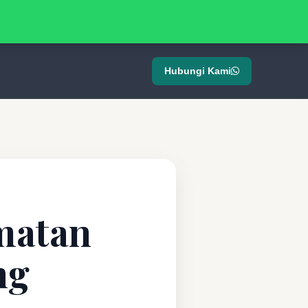
Hubungi Kami
matan
ng