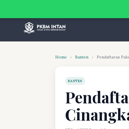
Home
›
Banten
›
Pendaftaran Pak
BANTEN
Pendafta
Cinangk