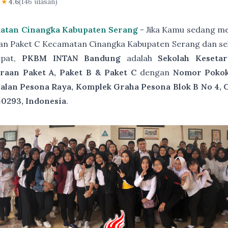
★★
4.6
(146 ulasan)
matan Cinangka Kabupaten Serang
- Jika Kamu sedang me
aan Paket C Kecamatan Cinangka Kabupaten Serang dan se
epat,
PKBM INTAN Bandung
adalah
Sekolah Keseta
raan Paket A, Paket B & Paket C
dengan
Nomor Pokok 
Jalan Pesona Raya, Komplek Graha Pesona Blok B No 4, 
40293, Indonesia
.