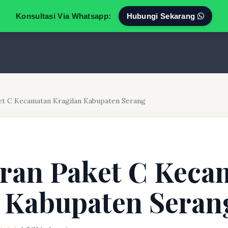
Konsultasi Via Whatsapp:
Hubungi Sekarang
et C Kecamatan Kragilan Kabupaten Serang
ran Paket C Keca
 Kabupaten Seran