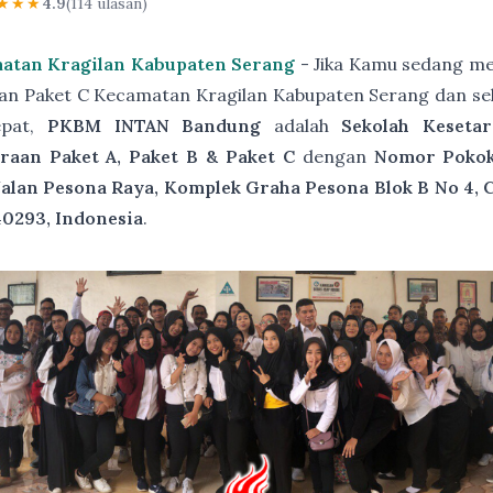
★★★
4.9
(114 ulasan)
matan Kragilan Kabupaten Serang
- Jika Kamu sedang me
aan Paket C Kecamatan Kragilan Kabupaten Serang dan se
epat,
PKBM INTAN Bandung
adalah
Sekolah Keseta
raan Paket A, Paket B & Paket C
dengan
Nomor Pokok 
Jalan Pesona Raya, Komplek Graha Pesona Blok B No 4, 
40293, Indonesia
.