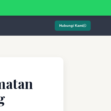
Hubungi Kami
matan
g