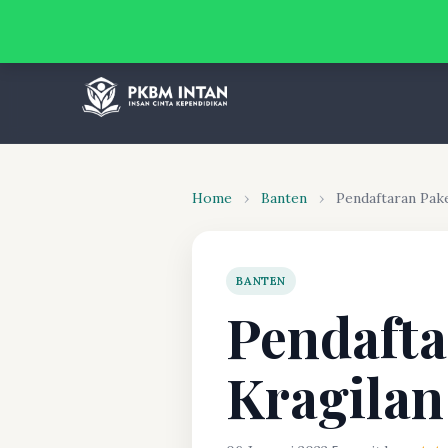
Home
›
Banten
›
Pendaftaran Pak
BANTEN
Pendafta
Kragilan