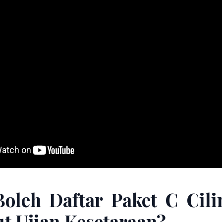
oleh Daftar Paket C Cili
ut Ujian Kesetaraan?