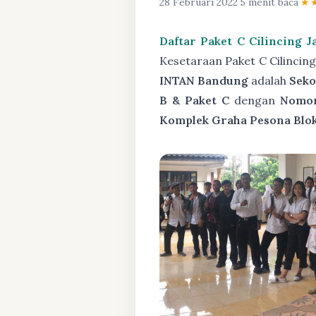
28 Februari 2022
·
5 menit baca
·
★
Daftar Paket C Cilincing J
Kesetaraan Paket C Cilincin
INTAN Bandung
adalah
Seko
B & Paket C
dengan
Nomor
Komplek Graha Pesona Blok