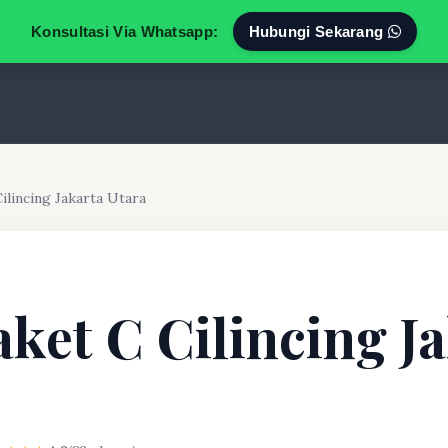
Konsultasi Via Whatsapp:
Hubungi Sekarang
ilincing Jakarta Utara
aket C Cilincing J