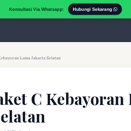
Konsultasi Via Whatsapp:
Hubungi Sekarang
Kebayoran Lama Jakarta Selatan
aket C Kebayoran
Selatan