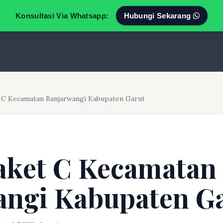
Konsultasi Via Whatsapp:
Hubungi Sekarang
t C Kecamatan Banjarwangi Kabupaten Garut
aket C Kecamatan
angi Kabupaten G