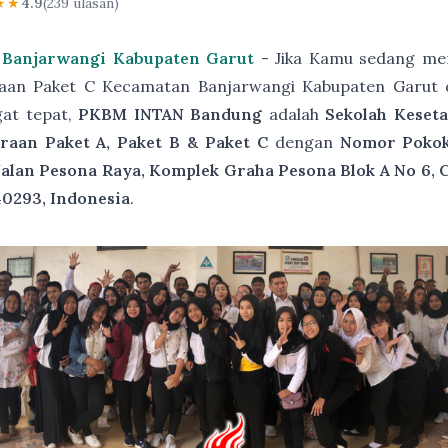
★★
4.9
(239 ulasan)
 Banjarwangi Kabupaten Garut
- Jika Kamu sedang men
raan Paket C Kecamatan Banjarwangi Kabupaten Garut 
gat tepat,
PKBM INTAN Bandung
adalah
Sekolah Keset
raan Paket A, Paket B & Paket C
dengan
Nomor Pokok 
Jalan Pesona Raya, Komplek Graha Pesona Blok A No 6, 
40293, Indonesia
.