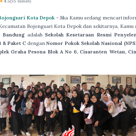
★
4.5
(55 ulasan)
Bojongsari Kota Depok
- Jika Kamu sedang mencari infor
 Kecamatan Bojongsari Kota Depok dan sekitarnya, Kamu 
 Bandung
adalah
Sekolah Kesetaraan Resmi Penyele
B & Paket C
dengan
Nomor Pokok Sekolah Nasional (NPS
plek Graha Pesona Blok A No 6, Cisaranten Wetan, Ci