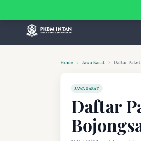
Home
›
Jawa Barat
›
Daftar Pake
JAWA BARAT
Daftar P
Bojongsa