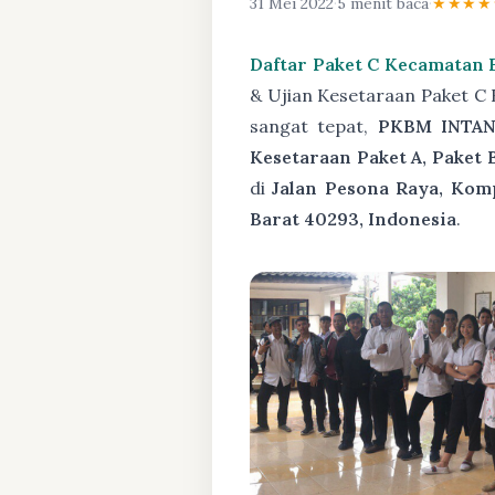
31 Mei 2022
·
5 menit baca
·
★★★★
Daftar Paket C Kecamatan 
& Ujian Kesetaraan Paket C
sangat tepat,
PKBM INTAN
Kesetaraan Paket A, Paket 
di
Jalan Pesona Raya, Kom
Barat 40293, Indonesia
.