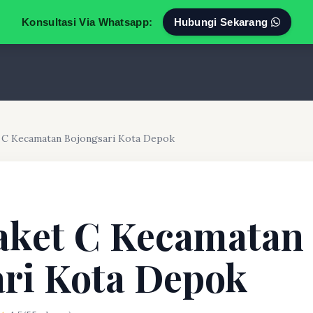
Konsultasi Via Whatsapp:
Hubungi Sekarang
t C Kecamatan Bojongsari Kota Depok
aket C Kecamatan
ri Kota Depok