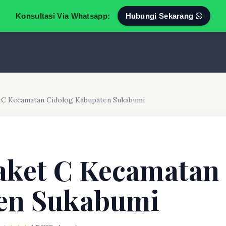
Konsultasi Via Whatsapp:
Hubungi Sekarang
t C Kecamatan Cidolog Kabupaten Sukabumi
aket C Kecamatan
en Sukabumi