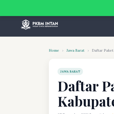
Home
›
Jawa Barat
›
Daftar Pake
JAWA BARAT
Daftar P
Kabupat