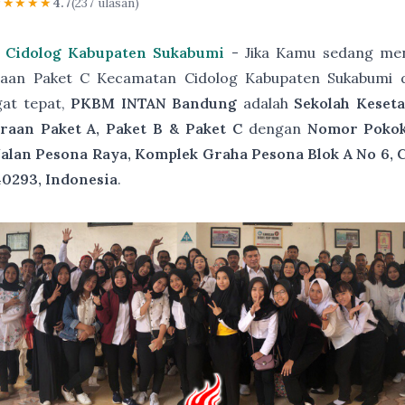
★★★★★
4.7
(237 ulasan)
 Cidolog Kabupaten Sukabumi
- Jika Kamu sedang men
raan Paket C Kecamatan Cidolog Kabupaten Sukabumi 
gat tepat,
PKBM INTAN Bandung
adalah
Sekolah Keset
raan Paket A, Paket B & Paket C
dengan
Nomor Pokok 
Jalan Pesona Raya, Komplek Graha Pesona Blok A No 6, 
40293, Indonesia
.