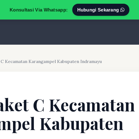
Konsultasi Via Whatsapp:
Hubungi Sekarang
t C Kecamatan Karangampel Kabupaten Indramayu
aket C Kecamatan
mpel Kabupaten