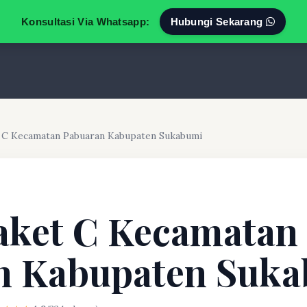
Konsultasi Via Whatsapp:
Hubungi Sekarang
t C Kecamatan Pabuaran Kabupaten Sukabumi
aket C Kecamatan
n Kabupaten Suk