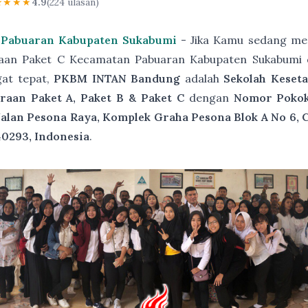
★★★★
4.9
(224 ulasan)
 Pabuaran Kabupaten Sukabumi
- Jika Kamu sedang men
raan Paket C Kecamatan Pabuaran Kabupaten Sukabumi 
gat tepat,
PKBM INTAN Bandung
adalah
Sekolah Keset
raan Paket A, Paket B & Paket C
dengan
Nomor Pokok 
Jalan Pesona Raya, Komplek Graha Pesona Blok A No 6, 
40293, Indonesia
.