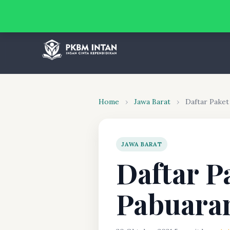
Home
›
Jawa Barat
›
Daftar Pake
JAWA BARAT
Daftar P
Pabuara