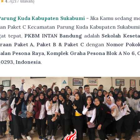
★★
4.7
(217 ulasan)
 Parung Kuda Kabupaten Sukabumi
- Jika Kamu sedang me
aan Paket C Kecamatan Parung Kuda Kabupaten Sukabumi
gat tepat,
PKBM INTAN Bandung
adalah
Sekolah Keset
raan Paket A, Paket B & Paket C
dengan
Nomor Pokok 
Jalan Pesona Raya, Komplek Graha Pesona Blok A No 6, 
40293, Indonesia
.