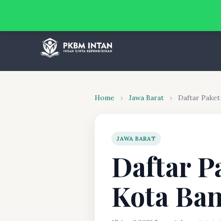
Home
›
Jawa Barat
›
Daftar Pake
JAWA BARAT
Daftar P
Kota Ba