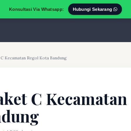
Konsultasi Via Whatsapp:
Hubungi Sekarang
t C Kecamatan Regol Kota Bandung
aket C Kecamatan
ndung