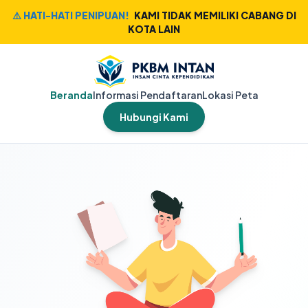
⚠️ HATI-HATI PENIPUAN!
KAMI TIDAK MEMILIKI CABANG DI
KOTA LAIN
Beranda
Informasi Pendaftaran
Lokasi Peta
Hubungi Kami