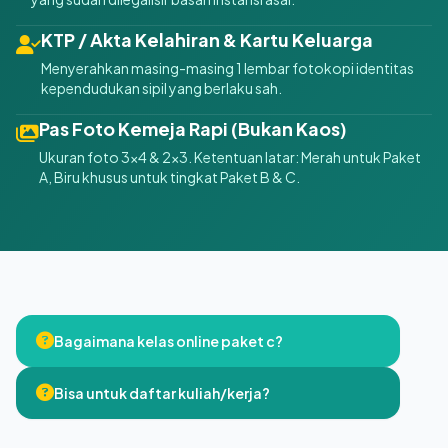
KTP / Akta Kelahiran & Kartu Keluarga
Menyerahkan masing-masing 1 lembar fotokopi identitas
kependudukan sipil yang berlaku sah.
Pas Foto Kemeja Rapi (Bukan Kaos)
Ukuran foto 3x4 & 2x3. Ketentuan latar: Merah untuk Paket
A, Biru khusus untuk tingkat Paket B & C.
Bagaimana kelas online paket c?
Bisa untuk daftar kuliah/kerja?