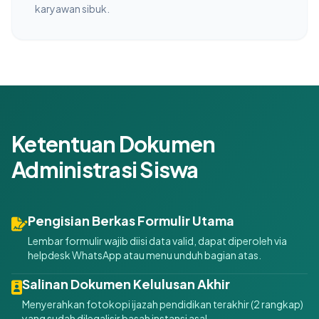
karyawan sibuk.
Ketentuan Dokumen
Administrasi Siswa
Pengisian Berkas Formulir Utama
Lembar formulir wajib diisi data valid, dapat diperoleh via
helpdesk WhatsApp atau menu unduh bagian atas.
Salinan Dokumen Kelulusan Akhir
Menyerahkan fotokopi ijazah pendidikan terakhir (2 rangkap)
yang sudah dilegalisir basah instansi asal.