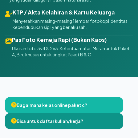
KTP / Akta Kelahiran & Kartu Keluarga
Menyerahkan masing-masing 1 lembar fotokopi identitas
kependudukan sipil yang berlaku sah.
Pas Foto Kemeja Rapi (Bukan Kaos)
Ukuran foto 3x4 & 2x3. Ketentuan latar: Merah untuk Paket
A, Biru khusus untuk tingkat Paket B & C.
Bagaimana kelas online paket c?
Bisa untuk daftar kuliah/kerja?