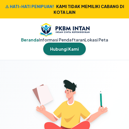
⚠️ HATI-HATI PENIPUAN!
KAMI TIDAK MEMILIKI CABANG DI
KOTA LAIN
Beranda
Informasi Pendaftaran
Lokasi Peta
Hubungi Kami