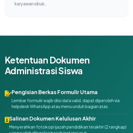
karyawan sibuk.
Ketentuan Dokumen
Administrasi Siswa
Pengisian Berkas Formulir Utama
Lembar formulir wajib diisi data valid, dapat diperoleh via
helpdesk WhatsApp atau menu unduh bagian atas.
Salinan Dokumen Kelulusan Akhir
Menyerahkan fotokopi ijazah pendidikan terakhir (2 rangkap)
yang sudah dilegalisir basah instansi asal.