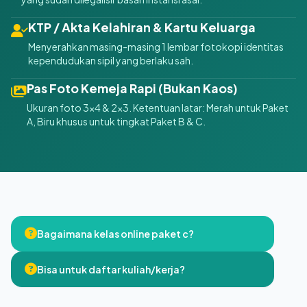
KTP / Akta Kelahiran & Kartu Keluarga
Menyerahkan masing-masing 1 lembar fotokopi identitas
kependudukan sipil yang berlaku sah.
Pas Foto Kemeja Rapi (Bukan Kaos)
Ukuran foto 3x4 & 2x3. Ketentuan latar: Merah untuk Paket
A, Biru khusus untuk tingkat Paket B & C.
Bagaimana kelas online paket c?
Bisa untuk daftar kuliah/kerja?