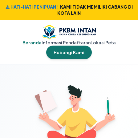
⚠️ HATI-HATI PENIPUAN!
KAMI TIDAK MEMILIKI CABANG DI
KOTA LAIN
Beranda
Informasi Pendaftaran
Lokasi Peta
Hubungi Kami