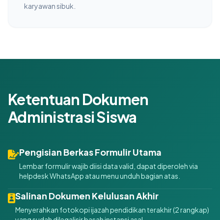
karyawan sibuk.
Ketentuan Dokumen
Administrasi Siswa
Pengisian Berkas Formulir Utama
Lembar formulir wajib diisi data valid, dapat diperoleh via
helpdesk WhatsApp atau menu unduh bagian atas.
Salinan Dokumen Kelulusan Akhir
Menyerahkan fotokopi ijazah pendidikan terakhir (2 rangkap)
yang sudah dilegalisir basah instansi asal.