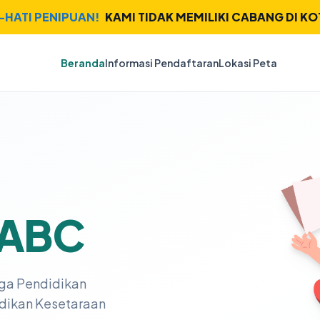
I-HATI PENIPUAN!
KAMI TIDAK MEMILIKI CABANG DI KO
Beranda
Informasi Pendaftaran
Lokasi Peta
 ABC
ga Pendidikan
dikan Kesetaraan