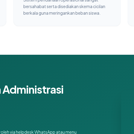
bersahabat serta disediakan skema cicilan
berkala guna meringankan beban siswa.
Administrasi
iperoleh via helpdesk WhatsApp atau menu