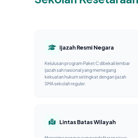
Ijazah Resmi Negara
Kelulusan program Paket C dibekali lembar
ijazah sah nasional yang memegang
kekuatan hukum setingkat dengan ijazah
SMA sekolah reguler.
Lintas Batas Wilayah
Menerima pengurusan pendaftaran siswa