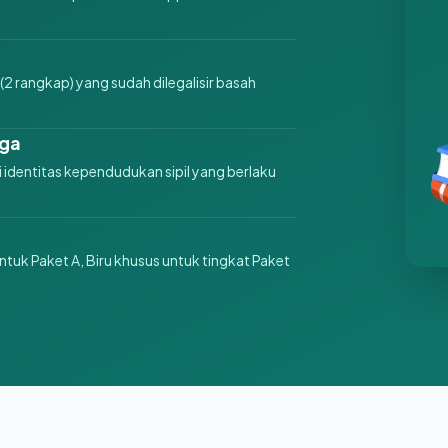
(2 rangkap) yang sudah dilegalisir basah
rga
dentitas kependudukan sipil yang berlaku
ntuk Paket A, Biru khusus untuk tingkat Paket