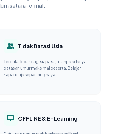
um setara formal.
Tidak Batasi Usia
Terbuka lebar bagi siapa saja tanpa adanya
batasan umur maksimal peserta. Belajar
kapan saja sepanjang hayat.
OFFLINE & E-Learning
Didukung penuh oleh kesiapan aplikasi