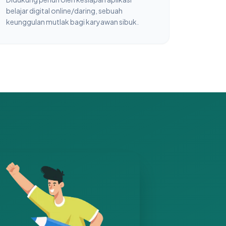
belajar digital online/daring, sebuah
keunggulan mutlak bagi karyawan sibuk.