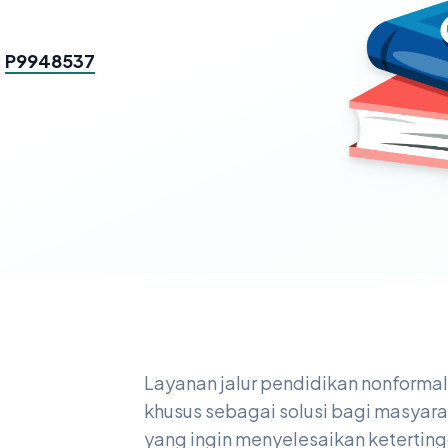
:
P9948537
Layanan jalur pendidikan nonforma
khusus sebagai solusi bagi masyara
n
yang ingin menyelesaikan keterting