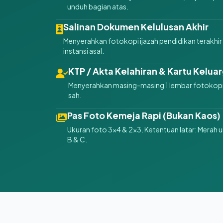
unduh bagian atas.
Salinan Dokumen Kelulusan Akhir
Menyerahkan fotokopi ijazah pendidikan terakhir 
instansi asal.
KTP / Akta Kelahiran & Kartu Kelua
Menyerahkan masing-masing 1 lembar fotokopi i
sah.
Pas Foto Kemeja Rapi (Bukan Kaos)
Ukuran foto 3x4 & 2x3. Ketentuan latar: Merah u
B & C.