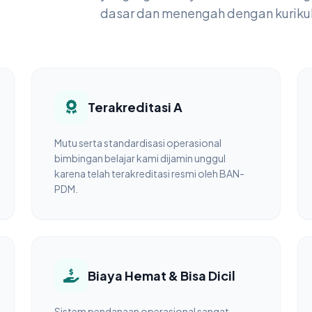
dasar dan menengah dengan kurikul
Terakreditasi A
Mutu serta standardisasi operasional
bimbingan belajar kami dijamin unggul
karena telah terakreditasi resmi oleh BAN-
PDM.
Biaya Hemat & Bisa Dicil
Sistem pendanaan operasional sangat