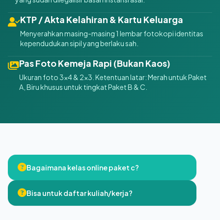
KTP / Akta Kelahiran & Kartu Keluarga
Menyerahkan masing-masing 1 lembar fotokopi identitas
kependudukan sipil yang berlaku sah.
Pas Foto Kemeja Rapi (Bukan Kaos)
Ukuran foto 3x4 & 2x3. Ketentuan latar: Merah untuk Paket
A, Biru khusus untuk tingkat Paket B & C.
Bagaimana kelas online paket c?
Bisa untuk daftar kuliah/kerja?