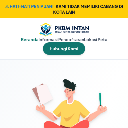
⚠️ HATI-HATI PENIPUAN!
KAMI TIDAK MEMILIKI CABANG DI
KOTA LAIN
Beranda
Informasi Pendaftaran
Lokasi Peta
Hubungi Kami