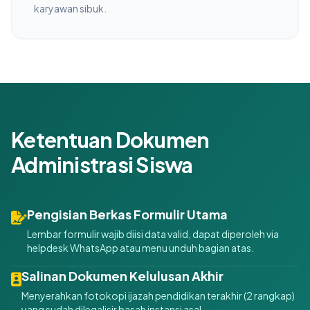
karyawan sibuk.
Ketentuan Dokumen
Administrasi Siswa
Pengisian Berkas Formulir Utama
Lembar formulir wajib diisi data valid, dapat diperoleh via
helpdesk WhatsApp atau menu unduh bagian atas.
Salinan Dokumen Kelulusan Akhir
Menyerahkan fotokopi ijazah pendidikan terakhir (2 rangkap)
yang sudah dilegalisir basah instansi asal.