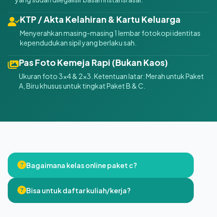
KTP / Akta Kelahiran & Kartu Keluarga
Menyerahkan masing-masing 1 lembar fotokopi identitas
kependudukan sipil yang berlaku sah.
Pas Foto Kemeja Rapi (Bukan Kaos)
Ukuran foto 3x4 & 2x3. Ketentuan latar: Merah untuk Paket
A, Biru khusus untuk tingkat Paket B & C.
Bagaimana kelas online paket c?
Bisa untuk daftar kuliah/kerja?