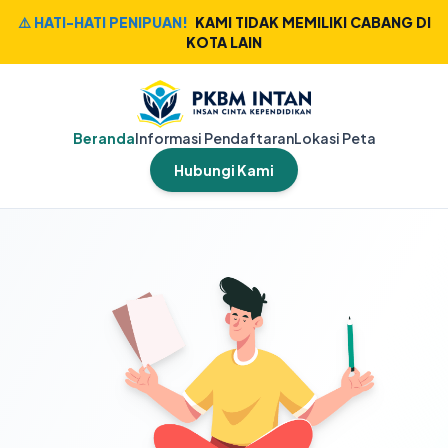
⚠️ HATI-HATI PENIPUAN!
KAMI TIDAK MEMILIKI CABANG DI
KOTA LAIN
Beranda
Informasi Pendaftaran
Lokasi Peta
Hubungi Kami