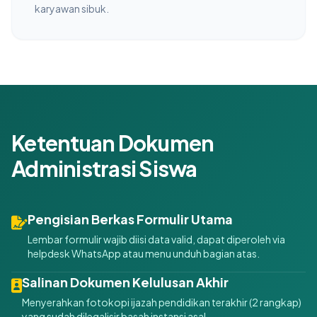
karyawan sibuk.
Ketentuan Dokumen
Administrasi Siswa
Pengisian Berkas Formulir Utama
Lembar formulir wajib diisi data valid, dapat diperoleh via
helpdesk WhatsApp atau menu unduh bagian atas.
Salinan Dokumen Kelulusan Akhir
Menyerahkan fotokopi ijazah pendidikan terakhir (2 rangkap)
yang sudah dilegalisir basah instansi asal.