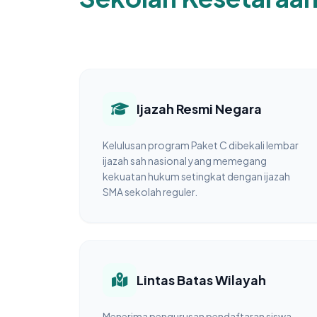
Ijazah Resmi Negara
Kelulusan program Paket C dibekali lembar
ijazah sah nasional yang memegang
kekuatan hukum setingkat dengan ijazah
SMA sekolah reguler.
Lintas Batas Wilayah
Menerima pengurusan pendaftaran siswa