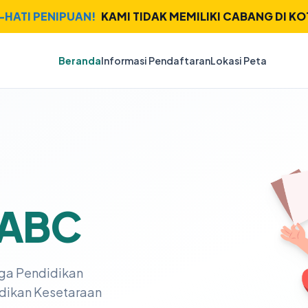
I-HATI PENIPUAN!
KAMI TIDAK MEMILIKI CABANG DI KO
Beranda
Informasi Pendaftaran
Lokasi Peta
 ABC
ga Pendidikan
dikan Kesetaraan