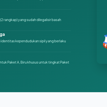
(2 rangkap) yang sudah dilegalisir basah
rga
dentitas kependudukan sipil yang berlaku
ntuk Paket A, Biru khusus untuk tingkat Paket