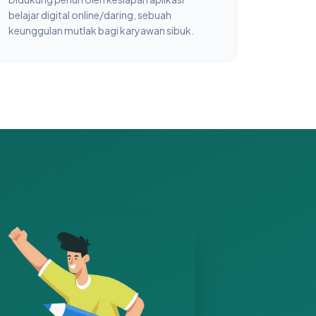
belajar digital online/daring, sebuah
keunggulan mutlak bagi karyawan sibuk.