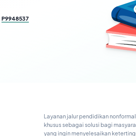
:
P9948537
Layanan jalur pendidikan nonforma
khusus sebagai solusi bagi masyara
n
yang ingin menyelesaikan keterting