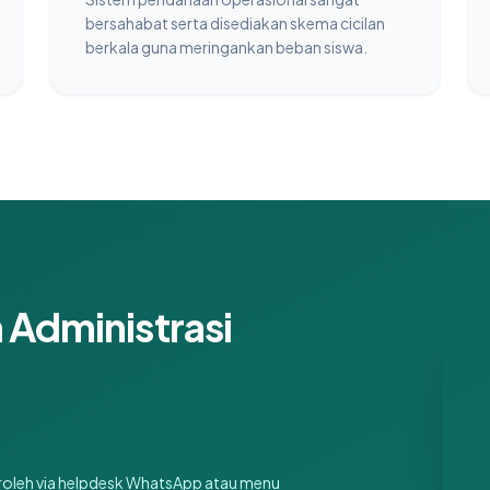
bersahabat serta disediakan skema cicilan
berkala guna meringankan beban siswa.
Administrasi
iperoleh via helpdesk WhatsApp atau menu