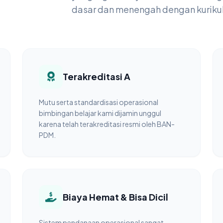
dasar dan menengah dengan kurikul
Terakreditasi A
Mutu serta standardisasi operasional
bimbingan belajar kami dijamin unggul
karena telah terakreditasi resmi oleh BAN-
PDM.
Biaya Hemat & Bisa Dicil
Sistem pendanaan operasional sangat