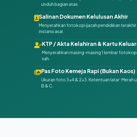
unduh bagian atas.
Salinan Dokumen Kelulusan Akhir
Menyerahkan fotokopi ijazah pendidikan terakhir 
instansi asal.
KTP / Akta Kelahiran & Kartu Kelua
Menyerahkan masing-masing 1 lembar fotokopi i
sah.
Pas Foto Kemeja Rapi (Bukan Kaos)
Ukuran foto 3x4 & 2x3. Ketentuan latar: Merah u
B & C.