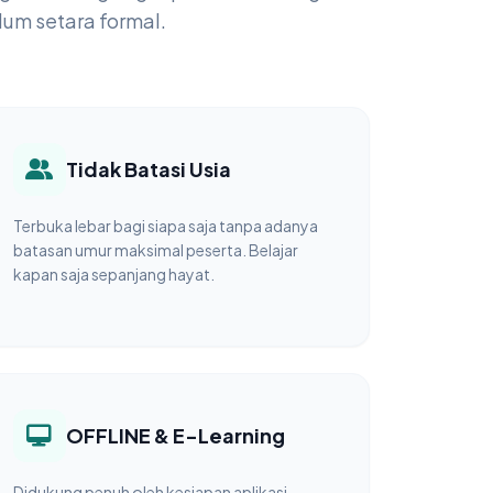
um setara formal.
Tidak Batasi Usia
Terbuka lebar bagi siapa saja tanpa adanya
batasan umur maksimal peserta. Belajar
kapan saja sepanjang hayat.
OFFLINE & E-Learning
Didukung penuh oleh kesiapan aplikasi