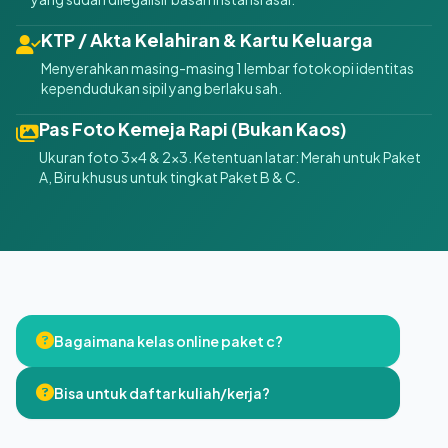
KTP / Akta Kelahiran & Kartu Keluarga
Menyerahkan masing-masing 1 lembar fotokopi identitas
kependudukan sipil yang berlaku sah.
Pas Foto Kemeja Rapi (Bukan Kaos)
Ukuran foto 3x4 & 2x3. Ketentuan latar: Merah untuk Paket
A, Biru khusus untuk tingkat Paket B & C.
Bagaimana kelas online paket c?
Bisa untuk daftar kuliah/kerja?