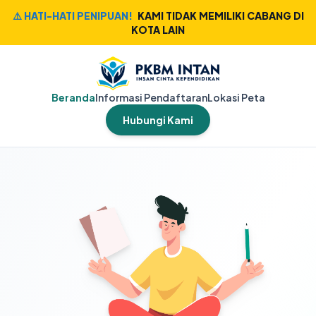
⚠️ HATI-HATI PENIPUAN!
KAMI TIDAK MEMILIKI CABANG DI
KOTA LAIN
Beranda
Informasi Pendaftaran
Lokasi Peta
Hubungi Kami