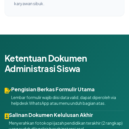
karyawan sibuk.
Ketentuan Dokumen
Administrasi Siswa
Pengisian Berkas Formulir Utama
Lembar formulir wajib diisi data valid, dapat diperoleh via
helpdesk WhatsApp atau menu unduh bagian atas.
Salinan Dokumen Kelulusan Akhir
Menyerahkan fotokopi ijazah pendidikan terakhir (2 rangkap)
yang sudah dilegalisir basah instansi asal.