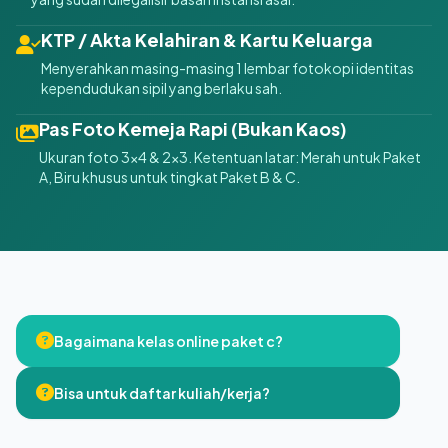
KTP / Akta Kelahiran & Kartu Keluarga
Menyerahkan masing-masing 1 lembar fotokopi identitas
kependudukan sipil yang berlaku sah.
Pas Foto Kemeja Rapi (Bukan Kaos)
Ukuran foto 3x4 & 2x3. Ketentuan latar: Merah untuk Paket
A, Biru khusus untuk tingkat Paket B & C.
Bagaimana kelas online paket c?
Bisa untuk daftar kuliah/kerja?