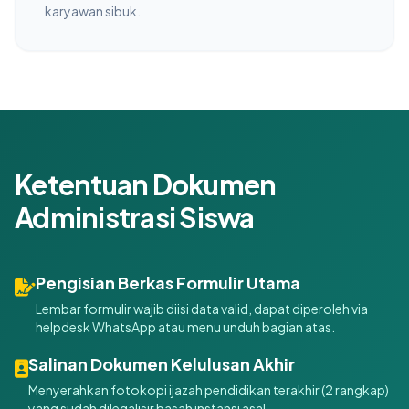
karyawan sibuk.
Ketentuan Dokumen
Administrasi Siswa
Pengisian Berkas Formulir Utama
Lembar formulir wajib diisi data valid, dapat diperoleh via
helpdesk WhatsApp atau menu unduh bagian atas.
Salinan Dokumen Kelulusan Akhir
Menyerahkan fotokopi ijazah pendidikan terakhir (2 rangkap)
yang sudah dilegalisir basah instansi asal.