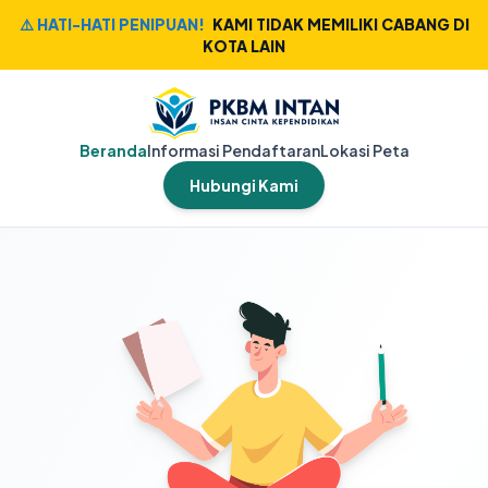
⚠️ HATI-HATI PENIPUAN!
KAMI TIDAK MEMILIKI CABANG DI
KOTA LAIN
Beranda
Informasi Pendaftaran
Lokasi Peta
Hubungi Kami