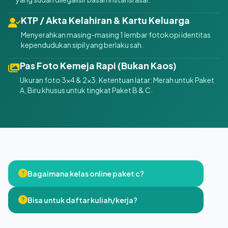
KTP / Akta Kelahiran & Kartu Keluarga
Menyerahkan masing-masing 1 lembar fotokopi identitas
kependudukan sipil yang berlaku sah.
Pas Foto Kemeja Rapi (Bukan Kaos)
Ukuran foto 3x4 & 2x3. Ketentuan latar: Merah untuk Paket
A, Biru khusus untuk tingkat Paket B & C.
Bagaimana kelas online paket c?
Bisa untuk daftar kuliah/kerja?