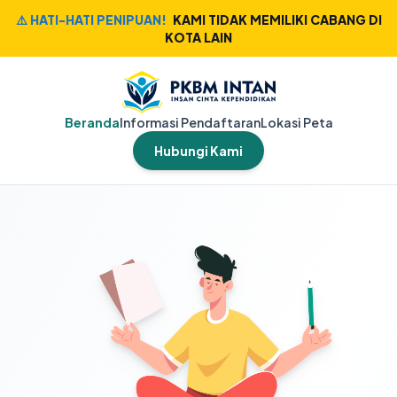
⚠️ HATI-HATI PENIPUAN!
KAMI TIDAK MEMILIKI CABANG DI
KOTA LAIN
Beranda
Informasi Pendaftaran
Lokasi Peta
Hubungi Kami