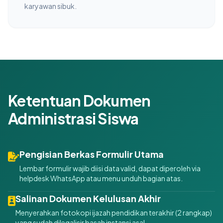
karyawan sibuk.
Ketentuan Dokumen
Administrasi Siswa
Pengisian Berkas Formulir Utama
Lembar formulir wajib diisi data valid, dapat diperoleh via
helpdesk WhatsApp atau menu unduh bagian atas.
Salinan Dokumen Kelulusan Akhir
Menyerahkan fotokopi ijazah pendidikan terakhir (2 rangkap)
yang sudah dilegalisir basah instansi asal.